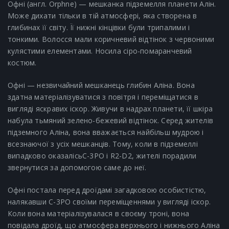
Офні (англ. Orphne) — мешканка підземелля планети Алін.
Може дихати тільки в тій атмосфері, яка створена в
глибинах її світу. Її нижні кінцівки були трипалими і
тонкими. Волосся мали коричневий відтінок з червоними
кулястими елементами. Носила сіро-помаранчевий
костюм.
Офні — незвичайний мешканець глибин Аліна. Вона
здатна матеріалізуватися з повітря і переміщатися в
вигляді яскравих іскор. Живучи в надрах планети, її шкіра
набула тьмяний зелено-бежевий відтінок. Серед жителів
підземного Аліна, вона вважається найбільш мудрою і
всезнаючої з усіх мешканців. Тому, коли в підземеллі
випадково оказалісьC-3PO і R2-D2, жителі порадили
звернутися за допомогою саме до неї.
Офні постала перед дроїдамі загадковою особистістю,
налякавши C-3PO своїми переміщеннями у вигляді іскор.
Коли вона матеріалізувалася в своєму троні, вона
повідала дроїд, що атмосфера верхнього і нижнього Аліна