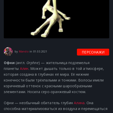
25.06.2021
by
Mando
in
01.03.2021
ПЕРСОНАЖИ
Офни
(англ.
Orphne
) — жительница подземелья
планеты
Алин
. Может дышать только в той атмосфере,
которая создана в глубинах её мира. Её нижние
конечности были трёхпалыми и тонкими. Волосы имели
коричневый оттенок с красными шарообразными
элементами. Носила серо-оранжевый костюм.
Офни — необычный обитатель глубин
Алина
. Она
способна материализоваться из воздуха и перемещаться