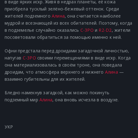
в виде ярких искр. Живя в недрах планеты, её кожа
приобрела тусклый зелёно-бежевый оттенок. Среди
жителей подземного
Алина
, она считается наиболее
мудрой и всезнающей из всех обитателей. Поэтому, когда
в подземелье случайно оказались
C-3PO
и
R2-D2
, жители
посоветовали обратиться за помощью именно к ней.
Офни предстала перед дроидами загадочной личностью,
напугав
C-3PO
своими перемещениями в виде искр. Когда
она материализовалась в своём троне, она поведала
дроидам, что атмосфера верхнего и нижнего
Алина
—
взаимно губительны для их жителей.
Бледно намекнув загадкой, как можно покинуть
подземный мир
Алина
, она вновь исчезла в воздухе.
УКР