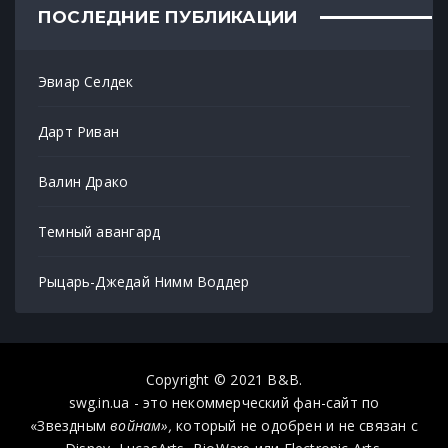
ПОСЛЕДНИЕ ПУБЛИКАЦИИ
Эвиар Селдек
Дарт Риван
Валин Драко
Темный авангард
Рыцарь-Джедай Нимм Воддер
Copyright © 2021 B&B.
swg.in.ua - это некоммерческий фан-сайт по
«Звездным
войнам»,
который не одобрен и не связан с