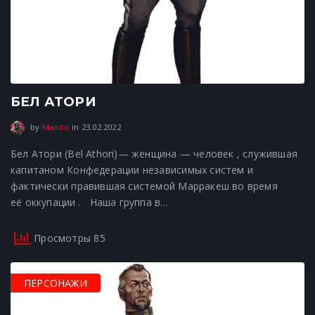
БЕЛ АТОРИ
23.02.2022
by
Mando
in
23.02.2022
Бел Атори (Bel Athori)— женщина — человек , служившая
капитаном Конфедерации независимых систем и
фактически правившая системой Марракеш во время
её оккупации . Наша группа в…
Просмотры 85
ПЕРСОНАЖИ