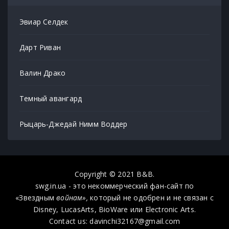
Эвиар Селдек
Дарт Риван
Валин Драко
Темный авангард
Рыцарь-Джедай Нимм Воддер
Copyright © 2021 B&B.
swg.in.ua - это некоммерческий фан-сайт по
«Звездным
войнам»,
который не одобрен и не связан с
Disney, LucasArts, BioWare или Electronic Arts.
Contact us: davinchi32167@gmail.com