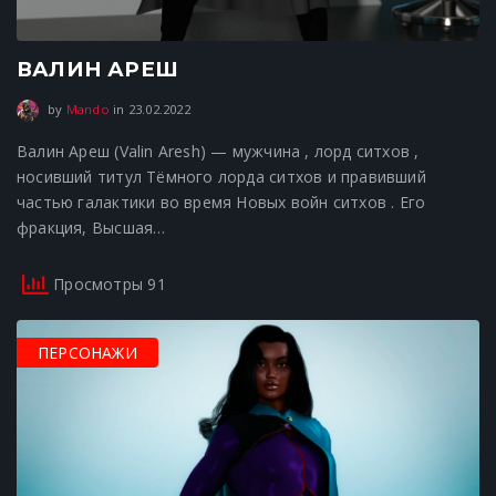
ВАЛИН АРЕШ
23.02.2022
by
Mando
in
23.02.2022
Валин Ареш (Valin Aresh) — мужчина , лорд ситхов ,
носивший титул Тёмного лорда ситхов и правивший
частью галактики во время Новых войн ситхов . Его
фракция, Высшая…
Просмотры 91
ПЕРСОНАЖИ