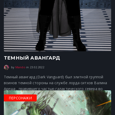
ТЕМНЫЙ АВАНГАРД
23.02.2022
by
Mando
in
23.02.2022
Темный авангард (Dark Vanguard) был элитной группой
воинов темной стороны на службе лорда ситхов Валина
Ареша , правившего частью галактического севера во
время Новых войн ситхов . К 1389…
ПЕРСОНАЖИ
Просмотры 112