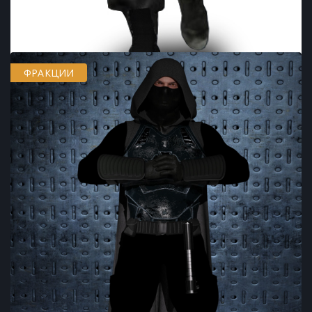
ФРАКЦИИ
ВАЛИН ДРАКО
23.02.2022
by
Mando
in
23.02.2022
Валин Драко (Valin Draco) — мужчина человеческой расы,
рыцарь-джедай , ученик мастера- джедая Дении в
последние годы существования Галактической
Республики . После начала Войн клонов он сражался за
Республику против Конфедерации независимых…
Просмотры 87