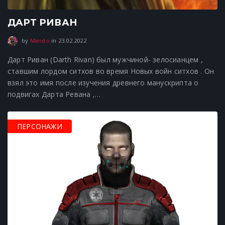
ДАРТ РИВАН
23.02.2022
by
Mando
in
23.02.2022
Дарт Риван (Darth Rivan) был мужчиной- зелосианцем ,
ставшим лордом ситхов во время Новых войн ситхов . Он
взял это имя после изучения древнего манускрипта о
подвигах Дарта Ревана ,…
Просмотры 196
ПЕРСОНАЖИ