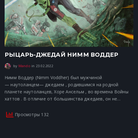
РЫЦАРЬ-ДЖЕДАЙ НИММ ВОДДЕР
23.02.2022
by
Mando
in
23.02.2022
Нимм Воддер (Nimm Voddher) был мужчиной
— наутоланцем— джедаем , родившимся на родной
планете наутоланцев, Хоре Ансельм , во времена Войны
хаттов . В отличие от большинства джедаев, он не…
Просмотры 132