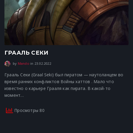
ГРААЛЬ СЕКИ
23.02.2022
by
Mando
in
23.02.2022
Грааль Секи (Graal Seki) был пиратом — наутоланцем во
время ранних конфликтов Войны хаттов . Мало что
известно о карьере Грааля как пирата. В какой-то
момент…
Просмотры 80