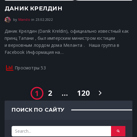
ДАНИК КРЕЛДИН
23.02.2022
by
Mando
in
23.02.2022
Даник Крелдин (Danik Kreldin), официально известный как
принц Тапани , был имперским министром юстиции
и верховным лордом дома Меланта . Наша группа в
Facebook Информация на…
Просмотры 53
2
…
120
1
ПОИСК ПО САЙТУ