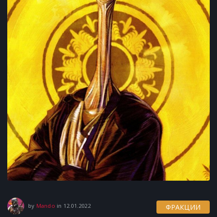
12.01.2022
by
Mando
in
12.01.2022
ФРАКЦИИ