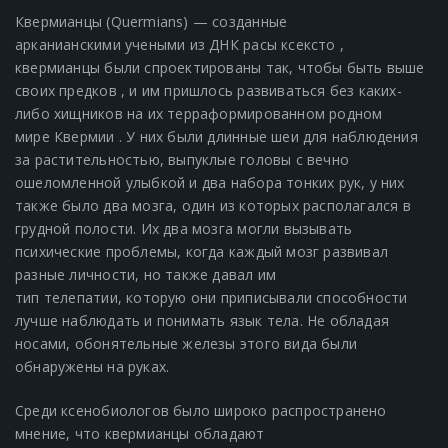
Квермианцы (Quermians) — созданные
арканианскими учеными из ДНК расы ксексто ,
квермианцы были спроектированы так, чтобы быть выше
своих предков , и им пришлось развиваться без каких-
либо хищников на их терраформированном родном
мире Квермии . У них были длинные шеи для наблюдения
за растительностью, выпуклые головы с вечно
ошеломленной улыбкой и два набора тонких рук, у них
также было два мозга, один из которых располагался в
грудной полости. Их два мозга могли вызывать
психические проблемы, когда каждый мозг развивал
разные личности, но также давал им
тип телепатии, которую они приписывали способности
лучше наблюдать и понимать язык тела. Не обладая
носами, обонятельные железы этого вида были
обнаружены на руках.
Среди ксенобиологов было широко распространено
мнение, что квермианцы обладают