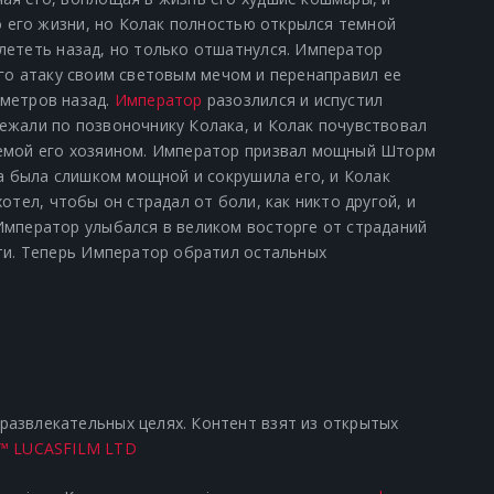
 о его жизни, но Колак полностью открылся темной
лететь назад, но только отшатнулся. Император
его атаку своим
световым мечом
и перенаправил ее
 метров назад.
Император
разозлился и испустил
ежали по позвоночнику Колака, и Колак почувствовал
аемой его хозяином. Император призвал мощный
Шторм
ка была слишком мощной и сокрушила его, и Колак
отел, чтобы он страдал от боли, как никто другой, и
Император улыбался в великом восторге от страданий
сти. Теперь Император обратил остальных
азвлекательных целях. Контент взят из открытых
™ LUCASFILM LTD