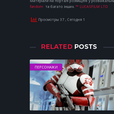
Матеріали на порталі розміщені у розважальни
fandom
та багато інших.
™ LUCASFILM LTD
Просмотры 37
, Сегодня 1
RELATED
POSTS
ПЕРСОНАЖИ