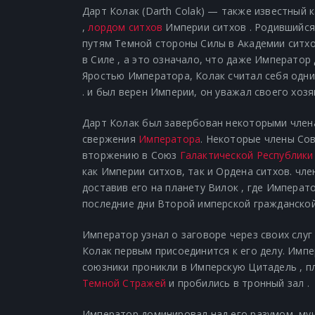
Дарт Колак (Darth Colak) —
также известный 
,
лордом ситхов
Империи ситхов . Родившийся
путям Темной стороны Силы в Академии ситхо
в Силе , а это означало, что даже Император 
Яростью Императора, Колак считал себя одн
.
и был верен Империи, он уважал своего хозя
Дарт Колак был завербован некоторыми чле
свержения
Императора
. Некоторые члены Со
вторжению в
Союз
Галактической Республики
как
Империи
ситхов, так и Ордена ситхов. чл
доставив его на планету
Вилок
, где Императо
последние дни
Второй имперской гражданско
Император
узнал
о заговоре через своих
слуг
Колак первым присоединится к его делу. Импе
союзники проникли в
Имперскую Цитадель
, п
Темной Стражей
и пробились в
тронный зал
.
Император доминировал над его разумом, муч