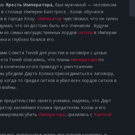
как
Ярость Императора,
был мужчиной —
человеком
 в столице Империи Балстросе , Колак обучался
в в городе Клоу .
Император
чувствовал, что он силен
думал, что он достоин быть его Учеником . Будучи
им из самых могущественных лордов
ситхов
в Империи
ина и глубоко боялся его.
нами
Совета Теней
для участия в заговоре с целью
вета Теней опасались, что планы
Императора
по
в конечном итоге приведут к уничтожению
ены убедили Дарта Колака присоединиться к заговору,
р когда-то предал ситхов и убил всех лордов ситхов в
й войны
.
и предательство своего ученика, надеясь, что Дарт
ратор заклеймил Колака предателем. Колак и его
ланировали
убить
Императора
,
сразились с
Элитной
ая его, воплощая в жизнь его худшие кошмары, и