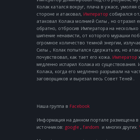
Колак катался вокруг, плача в ужасе, умоляя
стороне и атаковал,
Император
собирался от
атаковал Колака
молнией Силы
, но отразил 
обратно, отбросив Императора на несколько
шипение ненависти, от которого мурашки поб
огромное количество темной энергии, излуч
Силы .
, Колак попытался сдержать их, но ата
почувствовал, как тает его кожа.
Император
х
медленно испарил Колака из существования. 
Колака, когда его медленно разрывали на ча
заговорщиков и
вырезал весь Совет Теней
.
Наша группа в
Facebook
Информация на данном портале размещена в р
источников:
google
,
fandom
и многих других
.