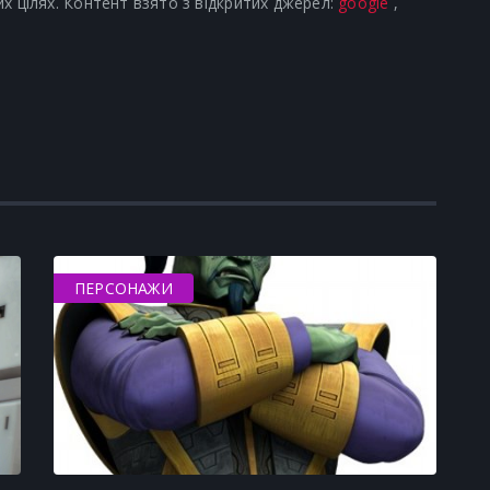
х цілях. Контент взято з відкритих джерел:
google
,
ПЕРСОНАЖИ