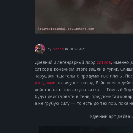
20.07.2021
by
Mando
in
20.07.2021
Древний и легендарный лорд
ситхов
, именно 
ситхов в конечном итоге зашли в тупик.
Слишк
нарушали тщательно продуманные планы.
Пос
джедаями
тысячу лет назад, Бэйн ввел в дейс
действовать только два ситха — Темный Лорд
будут действовать в тени, предпочитая ковар
а не грубую силу — то есть до тех пор, пока 
Удачный арт Дейва 