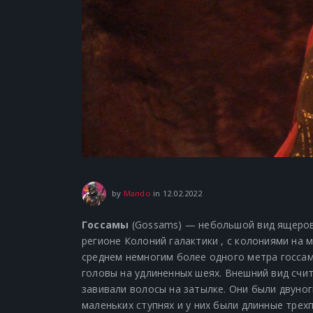
13.02.2022
by
Mando
in
12.02.2022
Госсамы
(Gossams) — небольшой вид ящеров
регионе Колоний галактики , с колониями на 
среднем немногим более одного метра госса
головы на удлиненных шеях. Внешний вид счи
завивали волосы на затылке. Они были двуно
маленьких ступнях и у них были длинные тре