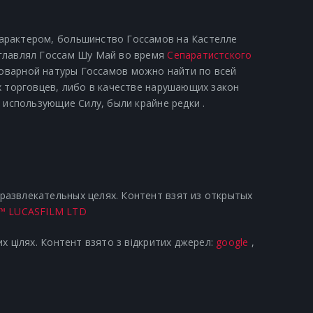
арактером, большинство Госсамов на Кастелле
зглавлял Госсам Шу Май во время
Сепаратистского
коварной натуры Госсамов можно найти по всей
х торговцев, либо в качестве нарушающих закон
, использующие Силу, были крайне редки .
азвлекательных целях. Контент взят из открытых
™ LUCASFILM LTD
х цілях. Контент взято з відкритих джерел:
google
,