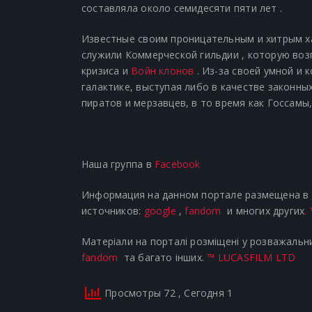
составляла около семидесяти пяти лет .
Известные своим проницательным и хитрым х
служили Коммерческой гильдии , которую во
кризиса и
Войн клонов
. Из-за своей умной и 
галактике, выступая либо в качестве законны
пиратов и мерзавцев, в то время как Госсамы
Наша группа в
Facebook
Информация на данном портале размещена в р
источников:
google
,
fandom
и многих других
.
Матеріали на порталі розміщені у розважальни
fandom
та багато інших.
™ LUCASFILM LTD
Просмотры 72
, Сегодня 1