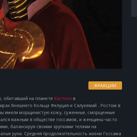
ФРАКЦИИ
, обитавший на планете
Кастелл
в
мирах Внешнего Кольца Фелуция и Салукемай . Ростом в
мы имели морщинистую кожу, суженные, сморщенные
тался важным в обществе госсамов, и женщины часто
гими, балансируя своими хрупкими телами на
хпалые руки. Средняя продолжительность жизни Госсама