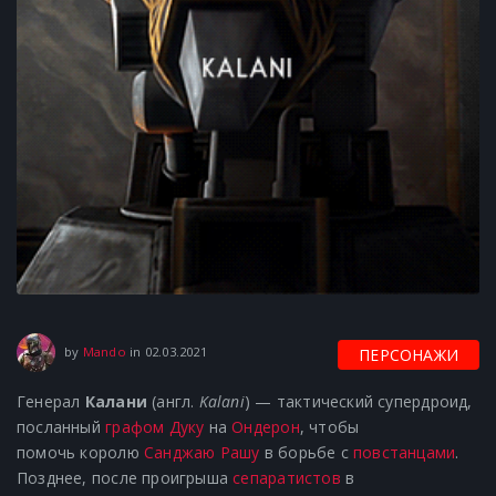
25.06.2021
by
Mando
in
02.03.2021
ПЕРСОНАЖИ
Генерал
Калани
(англ.
Kalani
) — тактический супердроид,
посланный
графом Дуку
на
Ондерон
, чтобы
помочь королю
Санджаю Рашу
в борьбе с
повстанцами
.
Позднее, после проигрыша
сепаратистов
в