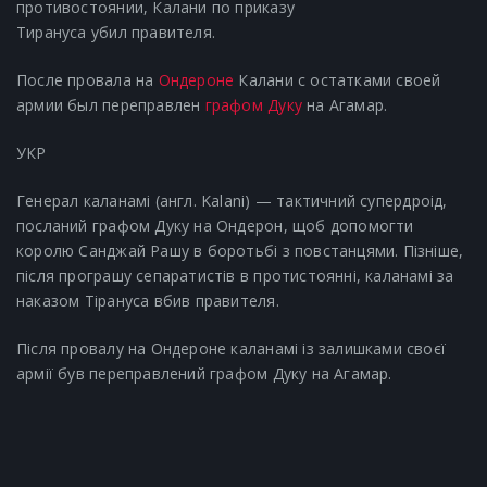
противостоянии, Калани по приказу
Тирануса убил правителя.
После провала на
Ондероне
Калани с остатками своей
армии был переправлен
графом Дуку
на Агамар.
УКР
Генерал каланамі (англ. Kalani) — тактичний супердроід,
посланий графом Дуку на Ондерон, щоб допомогти
королю Санджай Рашу в боротьбі з повстанцями. Пізніше,
після програшу сепаратистів в протистоянні, каланамі за
наказом Тірануса вбив правителя.
Після провалу на Ондероне каланамі із залишками своєї
армії був переправлений графом Дуку на Агамар.