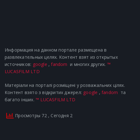
Информация на данном портале размещена в
развлекательных целях. Контент взят из открытых
источников:
google
,
fandom
и многих других.
™
LUCASFILM LTD
Матеріали на порталі розміщені у розважальних цілях.
Контент взято з відкритих джерел:
google
,
fandom
та
багато інших.
™ LUCASFILM LTD
Просмотры 72
, Сегодня 2