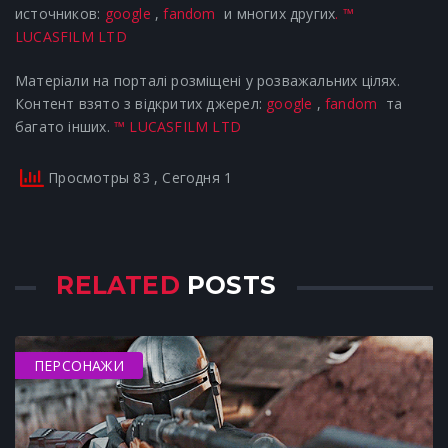
источников:
google
,
fandom
и многих других
.
™
LUCASFILM LTD
Матеріали на порталі розміщені у розважальних цілях.
Контент взято з відкритих джерел:
google
,
fandom
та
багато інших.
™ LUCASFILM LTD
Просмотры 83
, Сегодня 1
RELATED
POSTS
ПЕРСОНАЖИ