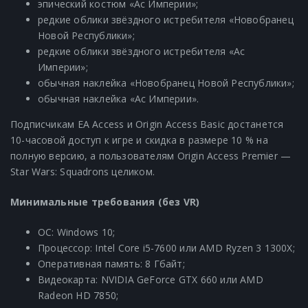
эпический костюм «Ас Империи»;
редкие облики звёздного истребителя «Новобранец
Новой Республики»;
редкие облики звёздного истребителя «Ас
Империи»;
обычная наклейка «Новобранец Новой Республики»;
обычная наклейка «Ас Империи».
Подписчикам EA Access и Origin Access Basic достанется
10-часовой доступ к игре и скидка в размере 10 % на
полную версию, а пользователям Origin Access Premier —
Star Wars: Squadrons целиком.
Минимальные требования (без VR)
ОС: Windows 10;
Процессор: Intel Core i5-7600 или AMD Ryzen 3 1300X;
Оперативная память: 8 Гбайт;
Видеокарта: NVIDIA GeForce GTX 660 или AMD
Radeon HD 7850;