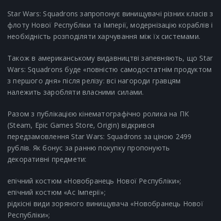
Star Wars: Squadrons запропонує винищувачі різних класів з
флоту Нової Республіки та Імперії, модернізацію кораблів і
необхідність розподіляти харчування між їх системами.
Також в американському видавництві запевняють, що Star
Wars: Squadrons буде «повністю самодостатнім продуктом
з першого дня» після релізу: всі нагороди гравцям
належить заробляти власними силами.
Разом з публікацією кінематографічно ролика на ПК
(Steam, Epic Games Store, Origin) відкрився
передзамовлення Star Wars: Squadrons за ціною 2499
рублів. Як бонус за ранню покупку пропонують
декоративні предмети:
епічний костюм «Новобранець Нової Республіки»;
епічний костюм «Ас Імперії»;
рідкісні види зоряного винищувача «Новобранець Нової
Республіки»;