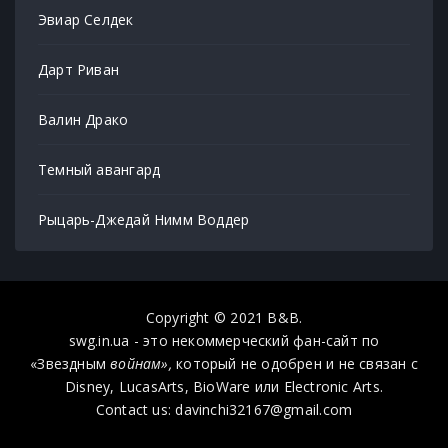
Эвиар Селдек
Дарт Риван
Валин Драко
Темный авангард
Рыцарь-Джедай Нимм Воддер
Copyright © 2021 B&B.
swg.in.ua - это некоммерческий фан-сайт по
«Звездным
войнам»,
который не одобрен и не связан с
Disney, LucasArts, BioWare или Electronic Arts.
Contact us: davinchi32167@gmail.com