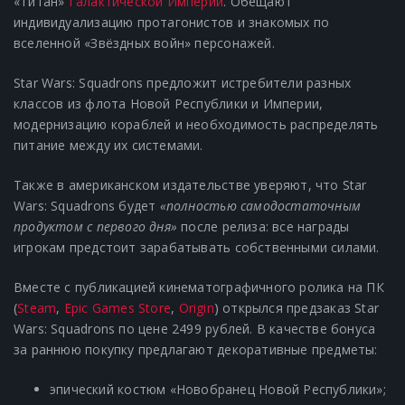
«Титан»
Галактической Империи
. Обещают
индивидуализацию протагонистов и знакомых по
вселенной «Звёздных войн» персонажей.
Star Wars: Squadrons предложит истребители разных
классов из флота Новой Республики и Империи,
модернизацию кораблей и необходимость распределять
питание между их системами.
Также в американском издательстве уверяют, что Star
Wars: Squadrons будет
«полностью самодостаточным
продуктом с первого дня»
после релиза: все награды
игрокам предстоит зарабатывать собственными силами.
Вместе с публикацией кинематографичного ролика на ПК
(
Steam
,
Epic Games Store
,
Origin
) открылся предзаказ Star
Wars: Squadrons по цене 2499 рублей. В качестве бонуса
за раннюю покупку предлагают декоративные предметы:
эпический костюм «Новобранец Новой Республики»;