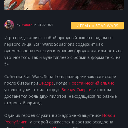
17.06.2021
by
Mando
in
24.02.2021
ИГРЫ по STAR WARS
Игра представляет собой аркадный экшен с видом от
первого лица. Star Wars: Squadrons содержит как
однопользовательскую кампанию (продолжительность не
уточняется), так и мультиплеер с боями в формате «5 на
5».
События Star Wars: Squadrons разворачиваются вскоре
после битвы при
Эндоре
, когда
Повстанческий альянс
успешно уничтожил вторую
Звезду Смерти
. Игрокам
достанется роль двух пилотов, находящихся по разные
стороны баррикад.
Один из героев служит в эскадроне «Защитник»
Новой
Республики
, а второй сражается в составе эскадрона