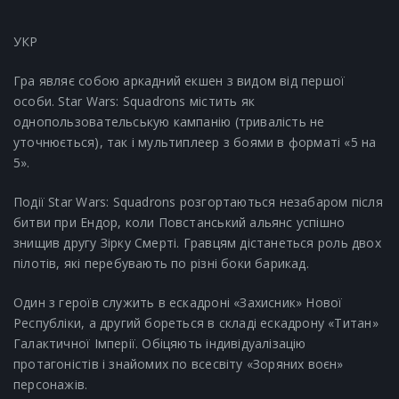
УКР
Гра являє собою аркадний екшен з видом від першої
особи. Star Wars: Squadrons містить як
однопользовательськую кампанію (тривалість не
уточнюється), так і мультиплеер з боями в форматі «5 на
5».
Події Star Wars: Squadrons розгортаються незабаром після
битви при Ендор, коли Повстанський альянс успішно
знищив другу Зірку Смерті. Гравцям дістанеться роль двох
пілотів, які перебувають по різні боки барикад.
Один з героїв служить в ескадроні «Захисник» Нової
Республіки, а другий бореться в складі ескадрону «Титан»
Галактичної Імперії. Обіцяють індивідуалізацію
протагоністів і знайомих по всесвіту «Зоряних воєн»
персонажів.