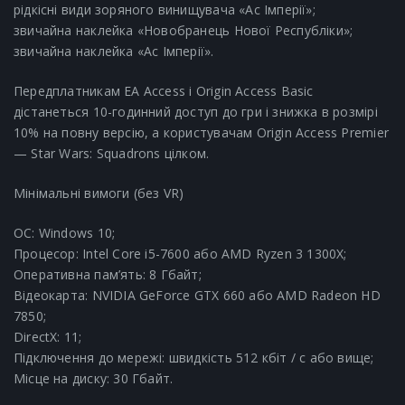
рідкісні види зоряного винищувача «Ас Імперії»;
звичайна наклейка «Новобранець Нової Республіки»;
звичайна наклейка «Ас Імперії».
Передплатникам EA Access і Origin Access Basic
дістанеться 10-годинний доступ до гри і знижка в розмірі
10% на повну версію, а користувачам Origin Access Premier
— Star Wars: Squadrons цілком.
Мінімальні вимоги (без VR)
ОС: Windows 10;
Процесор: Intel Core i5-7600 або AMD Ryzen 3 1300X;
Оперативна пам’ять: 8 Гбайт;
Відеокарта: NVIDIA GeForce GTX 660 або AMD Radeon HD
7850;
DirectX: 11;
Підключення до мережі: швидкість 512 кбіт / с або вище;
Місце на диску: 30 Гбайт.