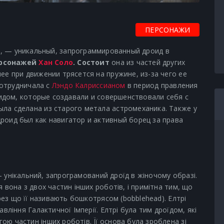
ПЕРСОНАЖИ
), — уникальный, запрограммированный дроид в
ерсонажей
Хан Соло
. Состоит
она из частей других
ее при движении трясется на пружине, из-за чего ее
отрудничала с
Лэндо Калриссианом
в период правления
идом, которые создавали и совершенствовали себя с
ыла сделана из старого метала астромеханика. Также у
роид был как навигатор и активный борец за права
 — унікальний, запрограмований дроїд в жіночому образі.
 вона з двох частин інших роботів, і примітна тим, що
ерез що її називають бошкотрясом (bobblehead). Елтрі
вління Галактичної Імперії. Елтрі була тим дроїдом, які
ю частин інших роботів. Її основа була зроблена зі