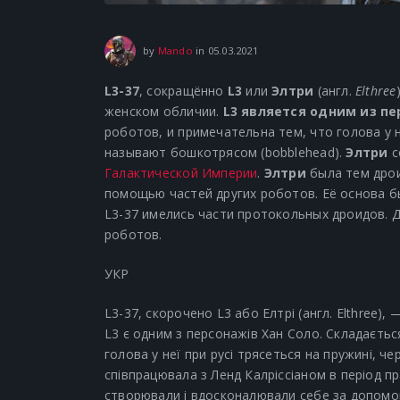
14.07.2021
by
Mando
in
05.03.2021
L3-37
, сокращённо
L3
или
Элтри
(англ.
Elthree
женском обличии.
L3 является одним из п
роботов, и примечательна тем, что голова у н
называют бошкотрясом (bobblehead).
Элтри
с
Галактической Империи
.
Элтри
была тем дро
помощью частей других роботов. Её основа б
L3-37 имелись части протокольных дроидов. Д
роботов.
УКР
L3-37, скорочено L3 або Елтрі (англ. Elthree),
L3 є одним з персонажів Хан Соло. Складається
голова у неї при русі трясеться на пружині, ч
співпрацювала з Ленд Калріссіаном в період пра
створювали і вдосконалювали себе за допомого