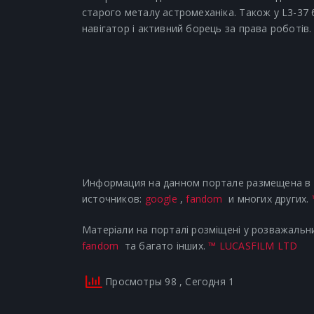
старого металу астромеханіка. Також у L3-37 
навігатор і активний борець за права роботів.
Информация на данном портале размещена в р
источников:
google
,
fandom
и многих других.
Матеріали на порталі розміщені у розважальни
fandom
та багато інших.
™ LUCASFILM LTD
Просмотры 98
, Сегодня 1