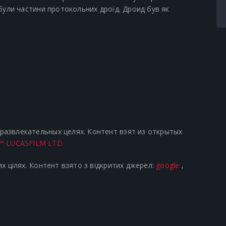
були частини протокольних дроїд. Дроид був як
азвлекательных целях. Контент взят из открытых
™ LUCASFILM LTD
х цілях. Контент взято з відкритих джерел:
google
,