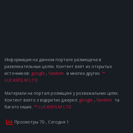
Информация на данном портале размещена в
развлекательных целях. Контент взят из открытых
источников:
google
,
fandom
и многих других.
™
LUCASFILM LTD
Матеріали на порталі розміщені у розважальних цілях.
Контент взято з відкритих джерел:
google
,
fandom
та
багато інших.
™ LUCASFILM LTD
Просмотры 70
, Сегодня 1