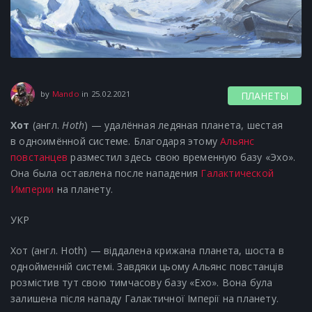
18.06.2021
by
Mando
in
25.02.2021
ПЛАНЕТЫ
Хот
(англ.
Hoth
) — удалённая ледяная планета, шестая
в одноимённой системе. Благодаря этому
Альянс
повстанцев
разместил здесь свою временную базу «Эхо».
Она была оставлена после нападения
Галактической
Империи
на планету.
УКР
Хот (англ. Hoth) — віддалена крижана планета, шоста в
однойменній системі. Завдяки цьому Альянс повстанців
розмістив тут свою тимчасову базу «Ехо». Вона була
залишена після нападу Галактичної Імперії на планету.