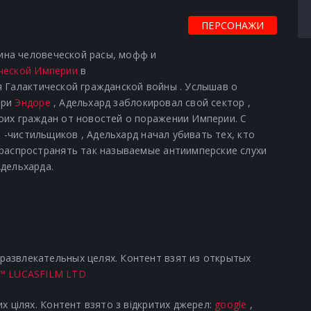
ПЕРСОНАЖИ
ина человеческой расы,
мофф
и
ческой Империи
в
я
Галактической гражданской войны
. Услышав о
при
Эндоре
, Адельхард заблокировал свой сектор ,
оих граждан от новостей о поражении Империи. С
 -чистильщиков
, Адельхард начал убивать тех, кто
 распространять так называемые антиимперские слухи
Адельхарда.
азвлекательных целях. Контент взят из открытых
™ LUCASFILM LTD
х цілях. Контент взято з відкритих джерел:
google
,