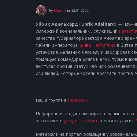
22.01.2022
by
Mando
in
22.01.2022
Убрик Адельхард (Ubrik Adelhard)
—
мужч
имперский
военачальник
, служивший
Галакти
качестве
губернатора
сектора
Аноат
во врем
гибели императора
Шива
Палпатина
в битве 
установив Железную блокаду и изолировав св
помощью командира Брага и его штурмовиков
выступал против статус-кво или осмеливался
или людей, которые хотели восстать против 
Наша группа в
Facebook
Информация на данном портале размещена в р
источников:
google
,
fandom
и многих других
.
Матеріали на порталі розміщені у розважальни