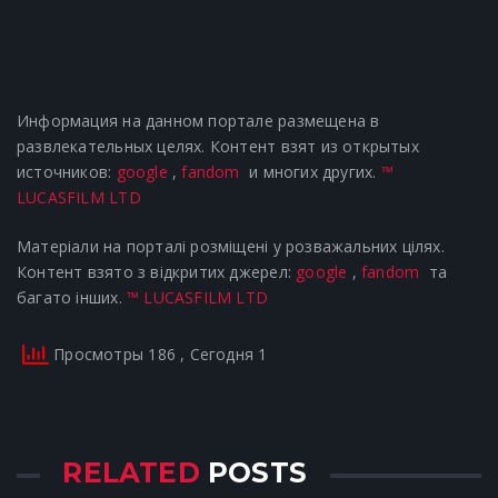
Информация на данном портале размещена в
развлекательных целях. Контент взят из открытых
источников:
google
,
fandom
и многих других.
™
LUCASFILM LTD
Матеріали на порталі розміщені у розважальних цілях.
Контент взято з відкритих джерел:
google
,
fandom
та
багато інших.
™ LUCASFILM LTD
Просмотры 186
, Сегодня 1
RELATED
POSTS