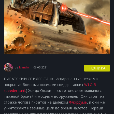
23.03.2021
by
Mando
in
06.03.2021
ТЕХНИКА
ПИРАТСКИЙ СПИДЕР-ТАНК. Исцарапанные песком и
покрытые боевыми шрамами спидер-танки (
WLO-5
speeder tank
) Хондо Онаки — смертоносные машины с
тяжелой броней и мощным вооружением. Они стоят на
страже логова пиратов на далеком
Флорруме
, и они же
уничтожают наземные цели во время налетов. Первый
стрелок на крыше танка управляет основным орудием, а