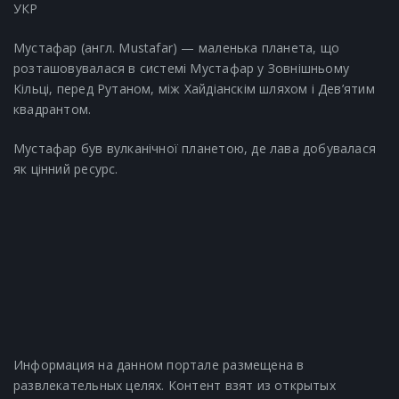
УКР
Мустафар (англ. Mustafar) — маленька планета, що
розташовувалася в системі Мустафар у Зовнішньому
Кільці, перед Рутаном, між Хайдіанскім шляхом і Дев’ятим
квадрантом.
Мустафар був вулканічної планетою, де лава добувалася
як цінний ресурс.
Информация на данном портале размещена в
развлекательных целях. Контент взят из открытых