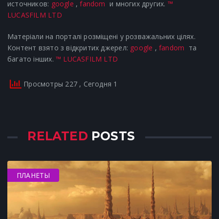
источников:
google
,
fandom
и многих других.
™
LUCASFILM LTD
Матеріали на порталі розміщені у розважальних цілях.
Контент взято з відкритих джерел:
google
,
fandom
та
багато інших.
™ LUCASFILM LTD
Просмотры 227
, Сегодня 1
RELATED
POSTS
ПЛАНЕТЫ