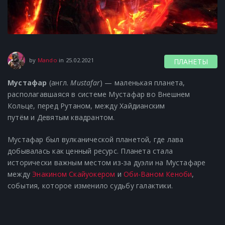
18.06.2021
by
Mando
in
25.02.2021
ПЛАНЕТЫ
Мустафар
(англ.
Mustafar
) — маленькая планета,
располагавшаяся в системе Мустафар во Внешнем
Кольце, перед Рутаном, между Хайдианским
путём и Девятым квадрантом.
Мустафар был вулканической планетой, где лава
добывалась как ценный ресурс. Планета стала
исторически важным местом из-за дуэли на Мустафаре
между
Энакином Скайуокером
и
Оби-Ваном Кеноби
,
события, которое изменило судьбу галактики.