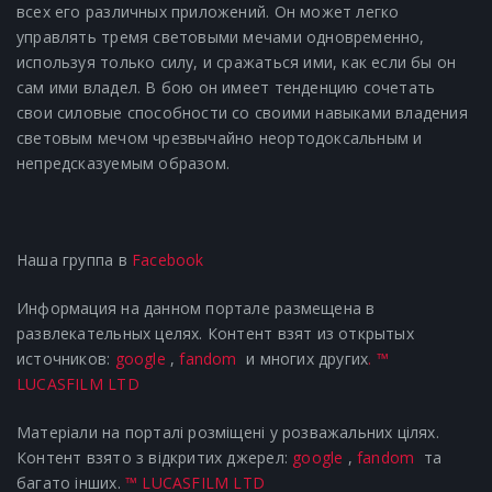
всех его различных приложений.
Он может легко
управлять тремя световыми мечами одновременно,
используя только силу, и сражаться ими, как если бы он
сам ими владел.
В бою он имеет тенденцию сочетать
свои силовые способности со своими навыками владения
световым мечом чрезвычайно неортодоксальным и
непредсказуемым образом.
Наша группа в
Facebook
Информация на данном портале размещена в
развлекательных целях. Контент взят из открытых
источников:
google
,
fandom
и многих других
.
™
LUCASFILM LTD
Матеріали на порталі розміщені у розважальних цілях.
Контент взято з відкритих джерел:
google
,
fandom
та
багато інших.
™ LUCASFILM LTD