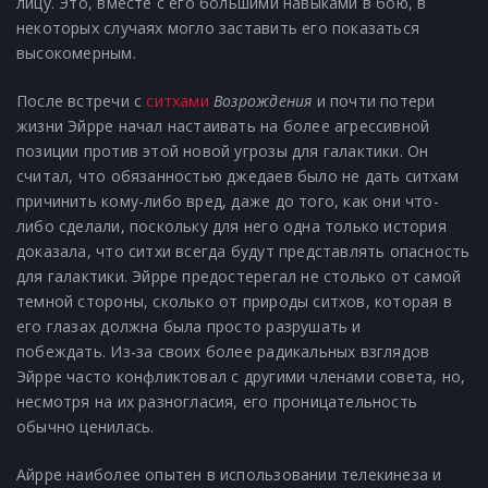
лицу. Это, вместе с его большими навыками в бою, в
некоторых случаях могло заставить его показаться
высокомерным.
После встречи с
ситхами
Возрождения
и почти потери
жизни Эйрре начал настаивать на более агрессивной
позиции против этой новой угрозы для галактики. Он
считал, что обязанностью джедаев было не дать ситхам
причинить кому-либо вред, даже до того, как они что-
либо сделали, поскольку для него одна только история
доказала, что ситхи всегда будут представлять опасность
для галактики. Эйрре предостерегал не столько от самой
темной стороны, сколько от природы ситхов, которая в
его глазах должна была просто разрушать и
побеждать. Из-за своих более радикальных взглядов
Эйрре часто конфликтовал с другими членами совета, но,
несмотря на их разногласия, его проницательность
обычно ценилась.
Айрре наиболее опытен в использовании телекинеза и