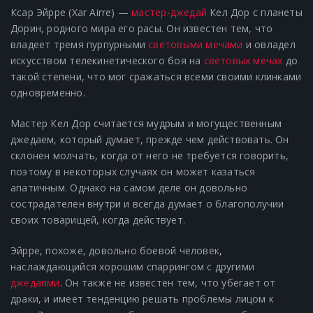
Ксар Эйрре (Xar Airre) —
мастер-джедай
Кел Дор с планеты
Дорин, родного мира его расы. Он известен тем, что
владеет тремя пурпурными
световыми мечами
и овладел
искусством телекинетического боя на
световых мечах
до
такой степени, что мог сражаться всеми своими клинками
одновременно.
Мастер Кел Дор считается мудрым и могущественным
джедаем, который думает, прежде чем действовать. Он
склонен молчать, когда от него не требуется говорить,
поэтому в некоторых случаях он может казаться
апатичным. Однако на самом деле он довольно
сострадателен внутри и всегда думает о благополучии
своих товарищей, когда действует.
Эйрре, похоже, довольно боевой человек,
наслаждающийся хорошим спаррингом с другими
джедаями
. Он также не известен тем, что убегает от
драки, и имеет тенденцию решать проблемы лицом к