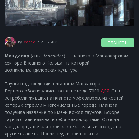
17.06.2021
by
Mando
in
25.02.2021
ПЛАНЕТЫ
Мандалор
(англ.
Mandalor
) — планета в Мандалорском
секторе Внешнего Кольца, на которой
возникла мандалорская культура.
Таунги под предводительством Мандалора
Первого обосновались на планете до 7000
ДБЯ
. Они
истребили живших на планете мифозавров, из костей
которых строили многочисленные города. Планета
получила название по имени вождя таунгов. Вскоре
таунги стали называть себя мандалорцами. Отсюда
мандалорцы начали свои завоевательные походы на
другие планеты. После неудачной попытки