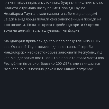
планеті міфозаврів, з кісток яких будували численні міста.
Планета отримала назву по імені вождя Таунга.
Незабаром Таунга стали називати себе мандалорцамі.
Звідси мандалорци почали свої завойовницькі походи на
інші планети. Після невдалої спроби підкорити Ондерон
вони на деякий час влаштувалися на Дксуне.
Мандалорци приймали до своїх лав представників інших
рас. Останній Таунг помер під час останньої спроби
мандалорскіх неокрестоносцев завоювати Республіку під
час Мандалорскіх воєн. Зрештою планета стала частиною
Республіки (імовірно, близько 200 ДБЯ), але залишалася
ізольованою і з кожним роком все більше потребує.