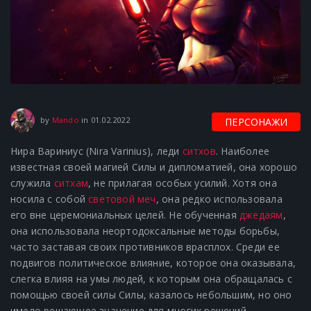
01.02.2022
by
Mando
in
01.02.2022
ПЕРСОНАЖИ
Нира Вариниус (Nira Varinius), леди
ситхов
.
Наиболее
известная своей магией Силы и дипломатией, она хорошо
служила
ситхам
, не прилагая особых усилий.
Хотя она
носила с собой
световой меч
, она редко использовала
его вне церемониальных целей.
Не обученная
джедаям
,
она использовала неортодоксальные методы борьбы,
часто заставая своих противников врасплох.
Среди ее
подвигов политическое влияние, которое она оказывала,
слегка влияя на умы людей, к которым она обращалась с
помощью своей силы Силы, казалось небольшим, но оно
имело решающее значение для многих решений,