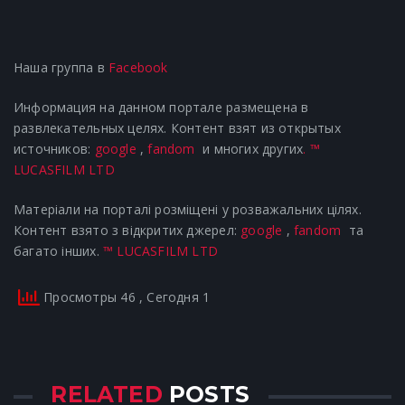
Наша группа в
Facebook
Информация на данном портале размещена в
развлекательных целях. Контент взят из открытых
источников:
google
,
fandom
и многих других
.
™
LUCASFILM LTD
Матеріали на порталі розміщені у розважальних цілях.
Контент взято з відкритих джерел:
google
,
fandom
та
багато інших.
™ LUCASFILM LTD
Просмотры 46
, Сегодня 1
RELATED
POSTS