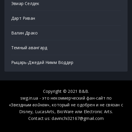
Эвиар Селдек
Дарт Риван
Валин Драко
Темный авангард
Рыцарь-Джедай Нимм Воддер
Copyright © 2021 B&B.
swg.in.ua - это некоммерческий фан-сайт по
«Звездным
войнам»,
который не одобрен и не связан с
Disney, LucasArts, BioWare или Electronic Arts.
Contact us: davinchi32167@gmail.com