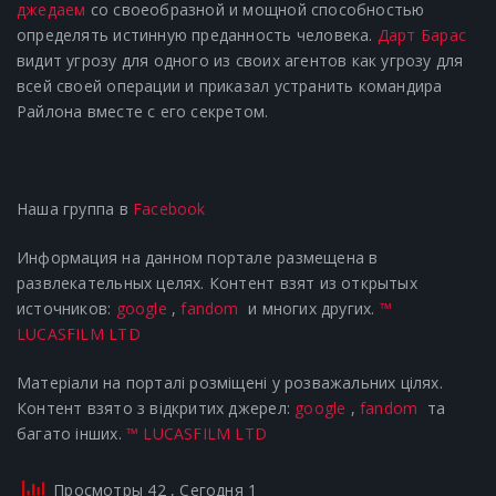
джедаем
со своеобразной и мощной способностью
определять истинную преданность человека.
Дарт Барас
видит угрозу для одного из своих агентов как угрозу для
всей своей операции и приказал устранить командира
Райлона вместе с его секретом.
Наша группа в
Facebook
Информация на данном портале размещена в
развлекательных целях. Контент взят из открытых
источников:
google
,
fandom
и многих других.
™
LUCASFILM LTD
Матеріали на порталі розміщені у розважальних цілях.
Контент взято з відкритих джерел:
google
,
fandom
та
багато інших.
™ LUCASFILM LTD
Просмотры 42
, Сегодня 1