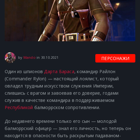
30.10.2021
by
Mando
in
30.10.2021
ПЕРСОНАЖИ
Один из шпионов
Дарта Бараса
, командир Райлон
(Commander Rylon) — настоящий лоялист, который
овладел трудным искусством служения Империи,
слившись с врагом и завоевав его доверие, годами
служив в качестве командира в поддерживаемом
Республикой
балморрском сопротивлении.
До недавнего времени только его сын — молодой
балморрский офицер — знал его личность, но теперь он
находится в опасности быть раскрытым падаваном-