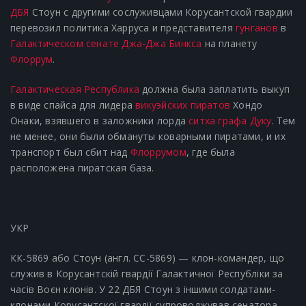
ДБЯ
Стоун с другими сослуживцами Корусантской гвардии
перевозил политика Харруса и представителя
гунганов
в
Галактическом сенате
Джа-Джа Бинкса
на планету
Флоррум
.
Галактическая Республика
должна была заплатить выкуп
в виде спайса для лидера
викуэйских пиратов
Хондо
Онаки, взявшего в заложники лорда
ситха
графа Дуку
. Тем
не менее, они были обмануты коварными пиратами, и их
транспорт был сбит над
Флоррумом
, где была
расположена пиратская база.
УКР
КК-5869 або Стоун (англ. CC-5869) — клон-командер, що
служив в Корусантскій гвардії Галактичної Республіки за
часів Воєн клонів. У 22 ДБЯ Стоун з іншими солдатами-
клонами Корусантскої гвардії супроводжував сенатора-