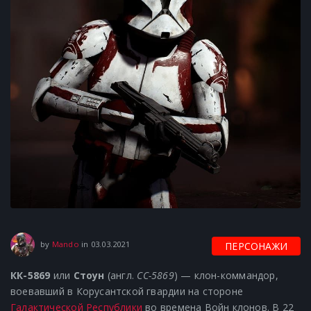
29.06.2021
by
Mando
in
03.03.2021
ПЕРСОНАЖИ
КК-5869
или
Стоун
(англ.
CC-5869
) — клон-коммандор,
воевавший в Корусантской гвардии на стороне
Галактической Республики
во времена Войн клонов. В 22