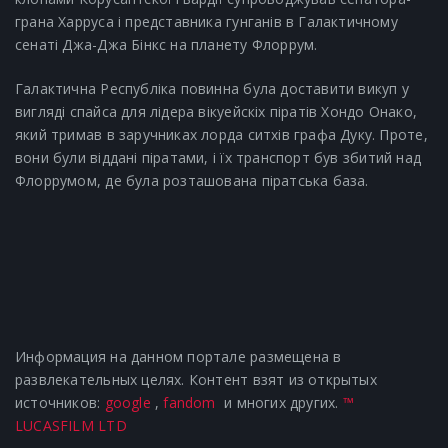
грана Харруса і представника гунганів в Галактичному
сенаті Джа-Джа Бінкс на планету Флоррум.
Галактична Республіка повинна була доставити викуп у
вигляді спайса для лідера вікуейскіх піратів Хондо Онако,
який тримав в заручниках лорда ситхів графа Дуку. Проте,
вони були віддані піратами, і їх транспорт був збитий над
Флоррумом, де була розташована піратська база.
Информация на данном портале размещена в
развлекательных целях. Контент взят из открытых
источников:
google
,
fandom
и многих других.
™
LUCASFILM LTD