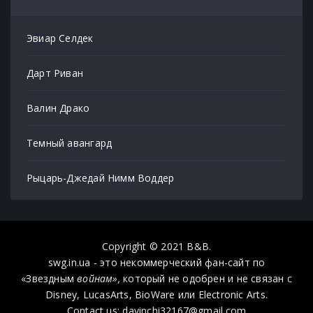
Эвиар Селдек
Дарт Риван
Валин Драко
Темный авангард
Рыцарь-Джедай Нимм Воддер
Copyright © 2021 B&B.
swg.in.ua - это некоммерческий фан-сайт по
«Звездным
войнам»,
который не одобрен и не связан с
Disney, LucasArts, BioWare или Electronic Arts.
Contact us: davinchi32167@gmail.com