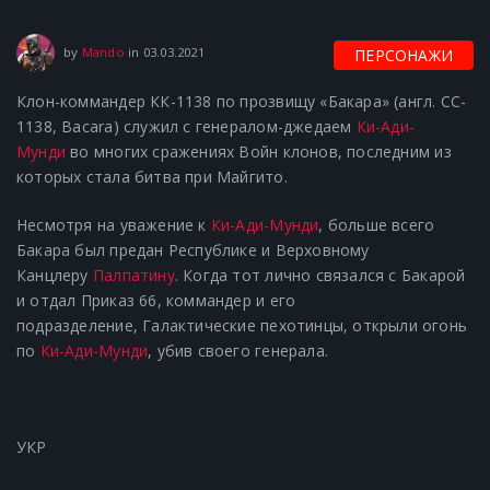
25.03.2021
by
Mando
in
03.03.2021
ПЕРСОНАЖИ
Клон-коммандер КК-1138 по прозвищу «Бакара» (англ. CC-
1138, Bacara) служил с генералом-джедаем
Ки-Ади-
Мунди
во многих сражениях Войн клонов, последним из
которых стала битва при Майгито.
Несмотря на уважение к
Ки-Ади-Мунди
, больше всего
Бакара был предан Республике и Верховному
Канцлеру
Палпатину
. Когда тот лично связался с Бакарой
и отдал Приказ 66, коммандер и его
подразделение, Галактические пехотинцы, открыли огонь
по
Ки-Ади-Мунди
, убив своего генерала.
УКР