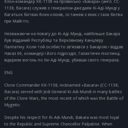
Клон-командер КК-1138 на прізвисько «Бакара» (англ. CC-
1138, Bacara) служив з генералом-джедаєм Кі-Аді-Мунді у
багатьох битвах Воєн клонів, останнім з яких стала битва
при Майгіто.
Незважаючи на повагу до Кі-Аді-Мунді, найбільше Бакара
був відданий Республіці та Верховному Канцлеру
Палпатіну. Коли той особисто зв’язався з Бакарою і віддав
Наказ 66, командер і його підрозділ, Галактичні піхотинці,
відкрили вогонь по Ки-Аді-Мунді, убивши свого генерала.
ENG
Clone Commander KK-1138, nicknamed «Bacara» (CC-1138,
Bacara) served with Jedi General Ki-Adi-Mundi in many battles
of the Clone Wars, the most recent of which was the Battle of
Mygeito.
Despite his respect for Ki-Adi-Mundi, Bakara was most loyal
to the Republic and Supreme Chancellor Palpatine. When