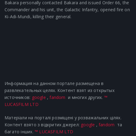
Bakara personally contacted Bakara and issued Order 66, the
Commander and his unit, the Galactic Infantry, opened fire on
Ki-Adi-Mundi, killing their general.
Информация на данном портале размещена в
развлекательных целях. Контент взят из открытых
источников:
google
,
fandom
и многих других.
™
LUCASFILM LTD
Матеріали на порталі розміщені у розважальних цілях.
Контент взято з відкритих джерел:
google
,
fandom
та
багато інших.
™ LUCASFILM LTD