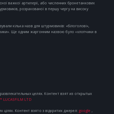
ласної важкої артилерії, або численних бронетанкових
урмовиків, розрахованої в першу чергу на високу
ували кілька назв для штурмовиків: «білоголові»,
говики». Ще одним жаргонним назвою було «хлопчики в
азвлекательных целях. Контент взят из открытых
™ LUCASFILM LTD
х цілях. Контент взято з відкритих джерел:
google
,