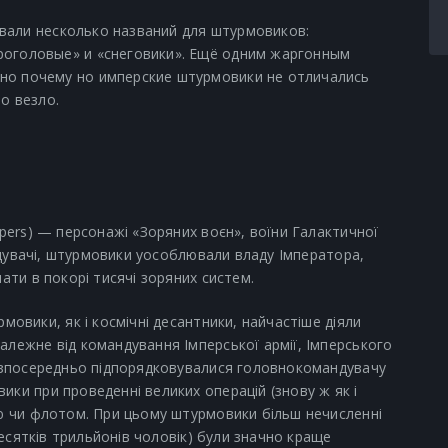
вали несколько названий для штурмовиков:
роголовые» и «снеговики». Ещё одним жаргонным
но почему но имперские штурмовики не отличались
о везло.
opers) — персонажі «Зоряних воєн», воїни Галактичної
инищувачі, штурмовики уособлювали владу Імператора,
мати в покорі тисячі зоряних систем.
рмовики, як і космічні десантники, найчастіше діяли
алежне від командування Імперської армії, Імперського
 безпосередньо підпорядковувалися головнокомандувачу
ики при проведенні великих операцій (знову ж як і
єю чи флотом. При цьому штурмовики більш нечисленні
 десятків трильйонів чоловік) були значно краще