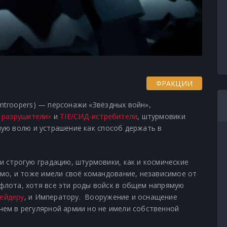
ФРАКЦИИ
rmtroopers
) — персонажи «Звёздных войн»,
 разрушители»
и
TIE/СИД-истребители
, штурмовики
ную волю и устрашение как способ держать в
и строгую градацию, штурмовики, как и космические
имо, и тоже имели своё командование, независимое от
флота, хотя все эти роды войск в общем напрямую
ейдеру
, и Императору. Вооружение и оснащение
ем в регулярной армии но не имели собственной