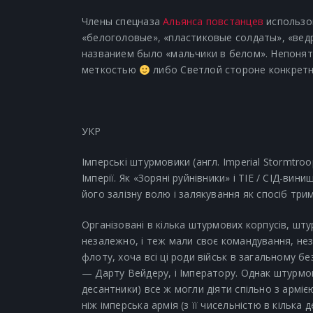
Члены спецназа
Альянса повстанцев
использо
«белоголовые», «пластиковые солдаты», «вед
названием было «мальчики в белом». Непонят
меткостью
либо Светлой стороне конкретн
УКР
Імперські штурмовики (англ. Imperial Stormtro
Імперії. Як «Зоряні руйнівники» і TIE / СІД-в
його залізну волю і залякування як спосіб три
Організовані в кілька штурмових корпусів, шту
незалежно, і теж мали своє командування, нез
флоту, хоча всі ці роди військ в загальному
— Дарту Вейдеру, і Імператору. Однак штурмов
десантники) все ж могли діяти спільно з армі
ніж імперська армія (з її чисельністю в кілька