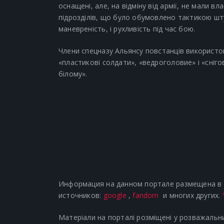
оснащені, але, на відміну від армії, не мали в
підрозділів, що було обумовлено тактикою шт
маневреність, і рухливість під час бою.
Члени спецназу Альянсу повстанців використов
«пластикові солдати», «ведроголовие» і «сні
білому».
Информация на данном портале размещена в р
источников:
google
,
fandom
и многих других.
Матеріали на порталі розміщені у розважальни