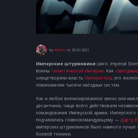
17.06.2021
by
Mando
in
25.02.2021
Имперские штурмовики
(англ.
Imperial Sto
воины
Галактической Империи
. Как
«Звёздные
олицетворяли власть
Императора
, его желез
повиновении тысячи звёздных систем.
Как и любое военизированное звено они имел
десантники, чаще всего действовали независ
командования Имперской армии, Имперского 
подчинялись главнокомандующему —
Дарту В
имперских штурмовиков было намного лучше ч
боевой техники.