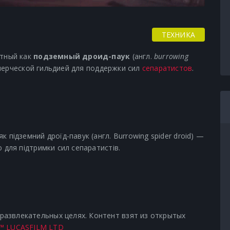
ТЕХНИКА
стный как
подземный дроид-паук
(англ.
burrowing
мерческой гильдией для поддержки сил
сепаратистов
.
 підземний дроїд-павук (англ. Burrowing spider droid) —
 для підтримки сил сепаратистів.
азвлекательных целях. Контент взят из открытых
™ LUCASFILM LTD