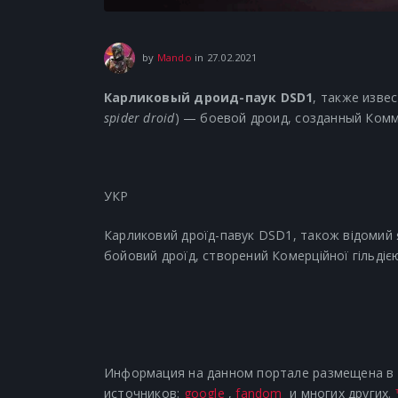
23.06.2021
by
Mando
in
27.02.2021
Карликовый дроид-паук DSD1
, также изве
spider droid
) — боевой дроид, созданный Ком
УКР
Карликовий дроїд-павук DSD1, також відомий як
бойовий дроїд, створений Комерційної гільдією
Информация на данном портале размещена в р
источников:
google
,
fandom
и многих других.