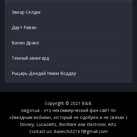
Эвиар Селдек
Дарт Риван
Валин Драко
Темный авангард
Рыцарь-Джедай Нимм Воддер
Copyright © 2021 B&B.
swg.in.ua - это некоммерческий фан-сайт по
«Звездным
войнам»,
который не одобрен и не связан с
Disney, LucasArts, BioWare или Electronic Arts.
Contact us: davinchi32167@gmail.com