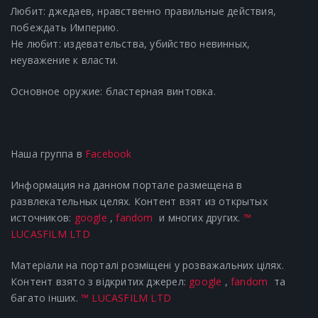
Любит: джедаев, нравственно правильные действия,
побеждать Империю.
Не любит: издевательства, убийство невинных,
неуважение к власти.
Основное оружие: бластерная винтовка.
Наша группа в
Facebook
Информация на данном портале размещена в
развлекательных целях. Контент взят из открытых
источников:
google
,
fandom
и многих других.
™
LUCASFILM LTD
Матеріали на порталі розміщені у розважальних цілях.
Контент взято з відкритих джерел:
google
,
fandom
та
багато інших.
™ LUCASFILM LTD