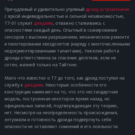
Причудливый и удивительно упрямый
дроид-астромеханик
с яркой индивидуальностью и сильной независимостью,
T7-01 служит
джедаям
, отважно сталкиваясь с
опасностями каждый день. Опытный в сканировании
сенсоров с высоким разрешением, механическом ремонте
и пилотировании звездолетов (наряду с многочисленными
недокументированными талантами), тяжелая работа
дроида ответственна за спасение десятков, если не
сотен, жизней только на Тайтоне.
Мало что известно о T7 до того, как дроид поступил на
службу к
джедаям
. Некоторые особенности его
конструкции намекают на то, что это нестандартная
модель, построенная некоторое время назад, но
официальных записей, подтверждающих эту теорию,
нет. Несмотря на неопределенность происхождения,
энтузиазм и готовность дроида подвергнуть себя
опасности не оставляют сомнений в его лояльности.