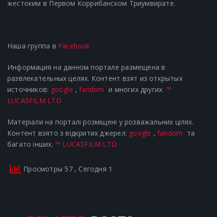
жестоким в Первом Коррибанском Триумвирате.
Наша группа в
Facebook
Информация на данном портале размещена в
развлекательных целях. Контент взят из открытых
источников:
google
,
fandom
и многих других
.
™
LUCASFILM LTD
Матеріали на порталі розміщені у розважальних цілях.
Контент взято з відкритих джерел:
google
,
fandom
та
багато інших.
™ LUCASFILM LTD
Просмотры 57
, Сегодня 1