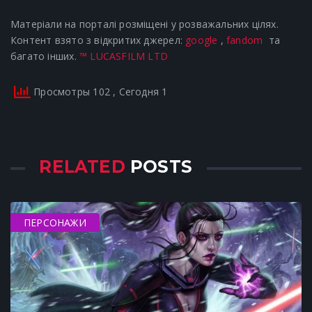
Матеріали на порталі розміщені у розважальних цілях.
Контент взято з відкритих джерел:
google
,
fandom
та
багато інших.
™ LUCASFILM LTD
Просмотры 102
, Сегодня 1
RELATED
POSTS
ПЕРСОНАЖИ