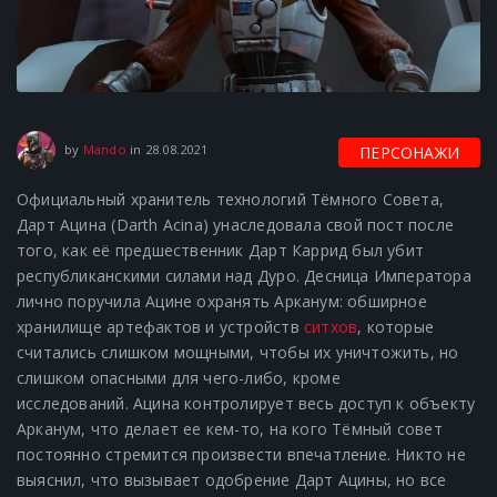
28.08.2021
by
Mando
in
28.08.2021
ПЕРСОНАЖИ
Официальный хранитель технологий Тёмного Совета,
Дарт Ацина (Darth Acina) унаследовала свой пост после
того, как её предшественник Дарт Каррид был убит
республиканскими силами над Дуро. Десница Императора
лично поручила Ацине охранять Арканум: обширное
хранилище артефактов и устройств
ситхов
, которые
считались слишком мощными, чтобы их уничтожить, но
слишком опасными для чего-либо, кроме
исследований. Ацина контролирует весь доступ к объекту
Арканум, что делает ее кем-то, на кого Тёмный совет
постоянно стремится произвести впечатление. Никто не
выяснил, что вызывает одобрение Дарт Ацины, но все