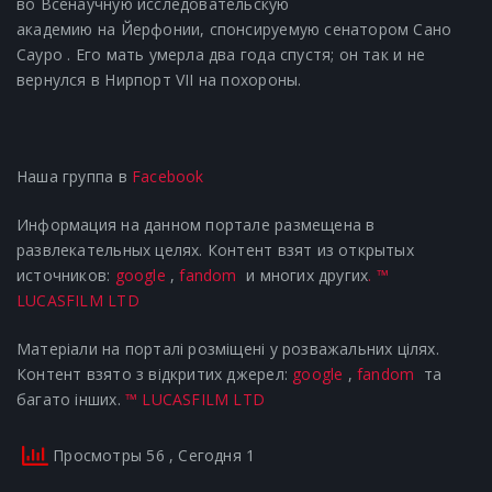
во Всенаучную
исследовательскую
академию
на
Йерфонии,
спонсируемую
сенатором
Сано
Сауро
. Его мать умерла два года спустя; он так и не
вернулся в Нирпорт VII на похороны.
Наша группа в
Facebook
Информация на данном портале размещена в
развлекательных целях. Контент взят из открытых
источников:
google
,
fandom
и многих других
.
™
LUCASFILM LTD
Матеріали на порталі розміщені у розважальних цілях.
Контент взято з відкритих джерел:
google
,
fandom
та
багато інших.
™ LUCASFILM LTD
Просмотры 56
, Сегодня 1