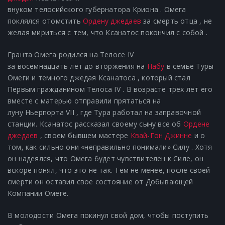
внуком телосийского губернатора Криона . Омега
поклялся отомстить
Ордену джедаев
за смерть отца , не
желая мириться с тем, что Ксанатос покончил с собой .
Гранта Омега родился на
Телосе IV
за
восемнадцать
лет
до
вторжения на
Набу
в
семье Туры
Омеги
и
темного джедая
Ксанатоса
, который стал
Первым гражданином
Телоса IV
. В возрасте трех лет его
вместе с матерью отправили прятаться на
луну
Ньерпорта VII
, где Тура работал на заправочной
станции. Ксанатос рассказал своему сыну все об
Ордене
джедаев
, своем бывшем
мастере
Квай-Гон Джинне
и о
том, как сильно они «неправильно понимали»
Силу
. Хотя
он надеялся, что Омега будет
чувствителен к Силе
, он
вскоре понял, что это не так. Тем не менее, после своей
смерти он оставил свое состояние от
Добывающей
Компании
Омеге.
В молодости Омега покинул свой дом, чтобы поступить