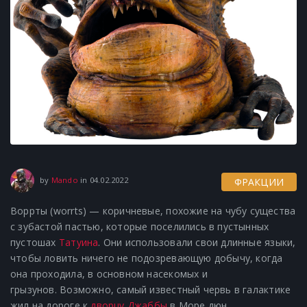
04.02.2022
by
Mando
in
04.02.2022
ФРАКЦИИ
Воррты (worrts) — коричневые, похожие на чубу существа
с зубастой пастью, которые поселились в пустынных
пустошах
Татуина
.
Они использовали свои длинные языки,
чтобы ловить ничего не подозревающую добычу, когда
она проходила, в основном насекомых и
грызунов.
Возможно, самый известный червь в галактике
жил на дороге к
дворцу Джаббы
в Море дюн.