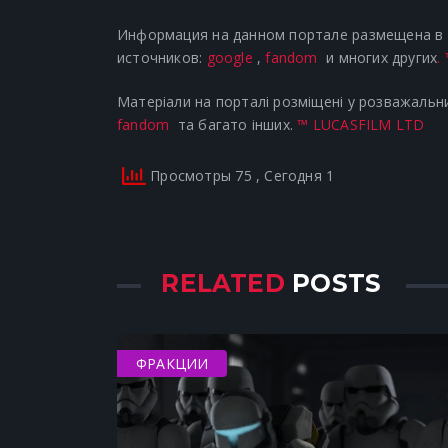
Информация на данном портале размещена в р
источников:
google
,
fandom
и многих других
.
Матеріали на порталі розміщені у розважальни
fandom
та багато інших.
™ LUCASFILM LTD
Просмотры 75
, Сегодня 1
RELATED
POSTS
ФРАКЦИИ