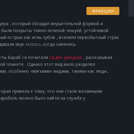
ФРАКЦИИ
ящера
, который обладал внушительной формой и
ы были покрыты темно-зеленой чешуей, устойчивой
лный острых как иглы зубов , вселяли первобытный страх
авали звук «ссссс», когда смеялись.
еты
Бараб I
и почитали
Орден джедаев
, рассказывая
ой планете
. Однако этот вид мало разделял
ыми, особенно «мягкими» видами, такими как
люди
,
орая привела к тому, что они стали желанными
Барабель можно было найти на службе у