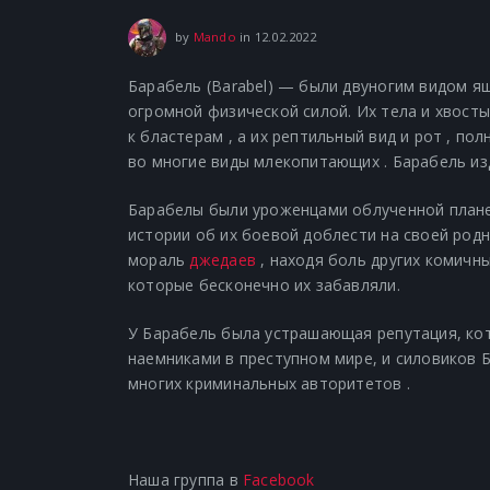
12.02.2022
by
Mando
in
12.02.2022
Барабель (Barabel) — были двуногим видом 
огромной физической силой. Их тела и хвост
к бластерам , а их рептильный вид и рот , по
во многие виды млекопитающих . Барабель изд
Барабелы были уроженцами облученной
план
истории об их боевой доблести на своей
родн
мораль
джедаев
, находя боль других комичн
которые бесконечно их забавляли.
У Барабель была устрашающая репутация, кот
наемниками в преступном мире, и силовиков 
многих
криминальных авторитетов
.
Наша группа в
Facebook