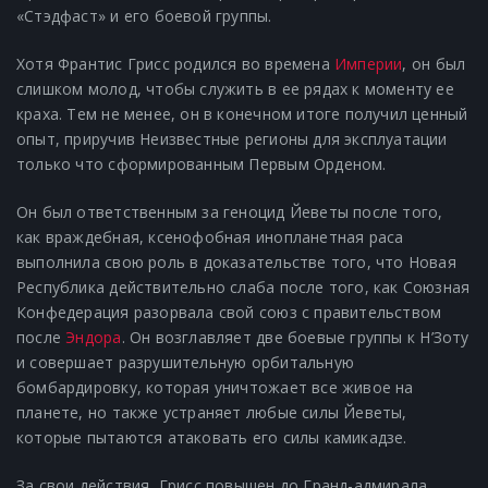
«Стэдфаст» и его боевой группы.
Хотя Франтис Грисс родился во времена
Империи
, он был
слишком молод, чтобы служить в ее рядах к моменту ее
краха. Тем не менее, он в конечном итоге получил ценный
опыт, приручив Неизвестные регионы для эксплуатации
только что сформированным Первым Орденом.
Он был ответственным за геноцид Йеветы после того,
как враждебная, ксенофобная инопланетная раса
выполнила свою роль в доказательстве того, что Новая
Республика действительно слаба после того, как Союзная
Конфедерация разорвала свой союз с правительством
после
Эндора
. Он возглавляет две боевые группы к Н’Зоту
и совершает разрушительную орбитальную
бомбардировку, которая уничтожает все живое на
планете, но также устраняет любые силы Йеветы,
которые пытаются атаковать его силы камикадзе.
За свои действия, Грисс повышен до Гранд-адмирала