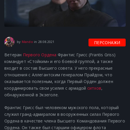
28.08.2021
by
Mando
in
28.08.2021
ПЕРСОНАЖИ
Ветеран
Первого Ордена
Франтис Грисс (Frantis Griss)
командует «Стойким» и его боевой группой, а также
входит в состав Высшего совета.
У него прекрасные
отношения с Аллегантским генералом Прайдом, что
оказывается полезным, когда Первый Орден должен
координировать свои усилия с армадой
ситхов
,
обнаруженной в Экзеголе.
Франтис Грисс был человеком мужского пола, который
служил гранд-адмиралом в вооруженных силах Первого
Ордена в качестве члена Высшего Командования Первого
Ордена. Он также был старшим офицером флота