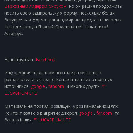
Верховным лидером Сноуком
, но он решил продолжить
носить свою адмиральскую форму, поскольку белая
безупречная форма гранд-адмирала предназначена для
того дня, когда Первый Орден правит галактикой
Альфрус.
Наша группа в
Facebook
Информация на данном портале размещена в
развлекательных целях. Контент взят из открытых
источников:
google
,
fandom
и многих других.
™
LUCASFILM LTD
Матеріали на порталі розміщені у розважальних цілях.
Контент взято з відкритих джерел:
google
,
fandom
та
багато інших.
™ LUCASFILM LTD